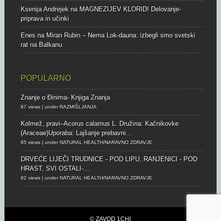
Ksenija Andrejek
na
MAGNEZIJEV KLORID! Delovanje-
priprava in učinki
Enes
na
Miran Rubin – Nema Lok-dauna: izbegli smo svetski
rat na Balkanu
POPULARNO
Znanje o Đinima- Knjiga Znanja
87 views
|
under
RAZMIŠLJANJA
Kolmež, pravi–Acorus calamus L.
Družina: Kačnikovke
(Araceae)Uporaba: Lajšanje prebavni...
85 views
|
under
NATURAL HEALTH/NARAVNO ZDRAVJE
DRVEĆE LIJEČI
TRUDNICE - POD LIPU, RANJENICI - POD
HRAST, SVI OSTALI-...
82 views
|
under
NATURAL HEALTH/NARAVNO ZDRAVJE
© ZAVOD 1CHI