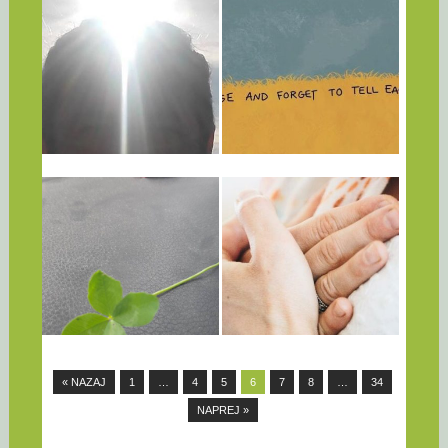
26.06.23
25.06.23
PUNI SU
NE DAJTE DA VAS
PARADOKSA:
OBUZME LOŠA
NAJMUDRIJI I
ENERGIJA: KAKO
NAJNEOVISNIJI
SE ISPRAZNITI OD
HOROSKOPSKI
NEGATIVNIH
ZNAK
EMOCIJA
▶
▶
On stalno traži mudrost.
Solarni pleksus je kod većine
Govori što misli i govori istinu.
nas onečišćen, zato što smo
Neukrotiv...
u...
15.06.23
30.05.23
VAŠ
5 BLOKAD, KI
NERAZREŠEN
POVZROČAJO
ODNOS S
TEŽAVE V
STARŠEM SE BO
ODNOSIH
POKAZAL V
Ljubezen je v svojem
VAŠEM
naravnem stanju enostavna,
▶
▶
vendar naša prtljaga,
LJUBEZENSKEM
pretekle...
ŽIVLJENJU
Ko pomislite na svojo mamo,
se vam srce odpre s
« NAZAJ
1
…
4
5
6
7
8
…
34
sočutjem...
NAPREJ »