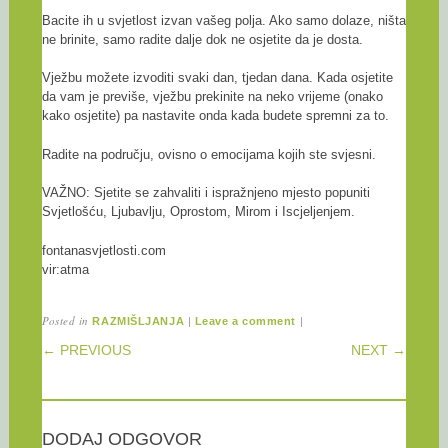
Bacite ih u svjetlost izvan vašeg polja. Ako samo dolaze, ništa
ne brinite, samo radite dalje dok ne osjetite da je dosta.
Vježbu možete izvoditi svaki dan, tjedan dana. Kada osjetite
da vam je previše, vježbu prekinite na neko vrijeme (onako
kako osjetite) pa nastavite onda kada budete spremni za to.
Radite na području, ovisno o emocijama kojih ste svjesni.
VAŽNO: Sjetite se zahvaliti i ispražnjeno mjesto popuniti
Svjetlošću, Ljubavlju, Oprostom, Mirom i Iscjeljenjem.
fontanasvjetlosti.com
vir:atma
Posted in
|
|
RAZMIŠLJANJA
Leave a comment
POST NAVIGATION
← PREVIOUS
NEXT →
DODAJ ODGOVOR