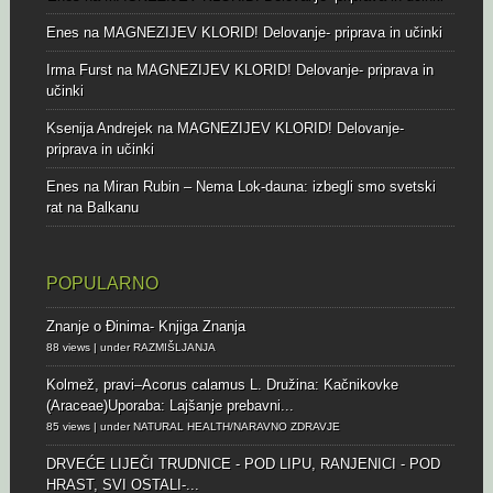
Enes
na
MAGNEZIJEV KLORID! Delovanje- priprava in učinki
Irma Furst
na
MAGNEZIJEV KLORID! Delovanje- priprava in
učinki
Ksenija Andrejek
na
MAGNEZIJEV KLORID! Delovanje-
priprava in učinki
Enes
na
Miran Rubin – Nema Lok-dauna: izbegli smo svetski
rat na Balkanu
POPULARNO
Znanje o Đinima- Knjiga Znanja
88 views
|
under
RAZMIŠLJANJA
Kolmež, pravi–Acorus calamus L.
Družina: Kačnikovke
(Araceae)Uporaba: Lajšanje prebavni...
85 views
|
under
NATURAL HEALTH/NARAVNO ZDRAVJE
DRVEĆE LIJEČI
TRUDNICE - POD LIPU, RANJENICI - POD
HRAST, SVI OSTALI-...