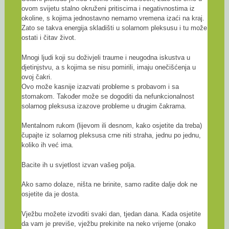
ovom svijetu stalno okruženi pritiscima i negativnostima iz
okoline, s kojima jednostavno nemamo vremena izaći na kraj.
Zato se takva energija skladišti u solarnom pleksusu i tu može
ostati i čitav život.
Mnogi ljudi koji su doživjeli traume i neugodna iskustva u
djetinjstvu, a s kojima se nisu pomirili, imaju onečišćenja u
ovoj čakri.
Ovo može kasnije izazvati probleme s probavom i sa
stomakom. Također može se dogoditi da nefunkcionalnost
solarnog pleksusa izazove probleme u drugim čakrama.
Mentalnom rukom (lijevom ili desnom, kako osjetite da treba)
čupajte iz solarnog pleksusa crne niti straha, jednu po jednu,
koliko ih već ima.
Bacite ih u svjetlost izvan vašeg polja.
Ako samo dolaze, ništa ne brinite, samo radite dalje dok ne
osjetite da je dosta.
Vježbu možete izvoditi svaki dan, tjedan dana. Kada osjetite
da vam je previše, vježbu prekinite na neko vrijeme (onako