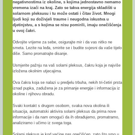
negativnostima iz okoline, s kojima jednostavno nemamo
vremena izaći na kraj. Zato se takva energija skladišti u
solarnom pleksusu i tu može ostati i čitav život. Mnogi
ljudi koji su doživjeli traume i neugodna iskustva u
djetinjstvu, a s kojima se nisu pomirili, imaju onečišćenja
u ovoj čakri.
Odvojite vrijeme za sebe, osigurajte mir i da vas nitko ne
smeta. Lezite na leđa, smirite se i budite svjesni da vaše tijelo
diše. Samo promatrajte disanje.
Usmjerite pažnju na vaš solarni pleksus, čakru koja je najviše
izložena okolnim utjecajima.
Ova čakra koja se nalazi u predjelu trbuha, nekih tri-četiri prsta
iznad pupka, zadužena je za primanje energije i informacija iz
okoline i njihovu obradu.
Svaki kontakt s drugom osobom, svaka nova okolina ili
situacija, automatski aktivira solarni pleksus da prima nove
informacije i da nam omogući da ih obrađujemo, promatramo,
analiziramo i učimo iz svega toga.
Solarni pleksus je kod većine nas onečišćen, zato što smo u