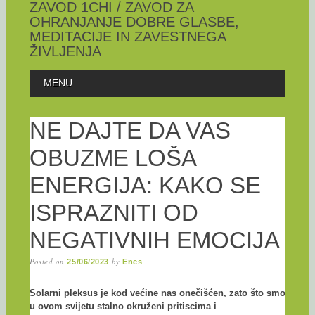
ZAVOD 1CHI / ZAVOD ZA
OHRANJANJE DOBRE GLASBE,
MEDITACIJE IN ZAVESTNEGA
ŽIVLJENJA
Skip
MAIN MENU
MENU
to
content
NE DAJTE DA VAS
OBUZME LOŠA
ENERGIJA: KAKO SE
ISPRAZNITI OD
NEGATIVNIH EMOCIJA
Posted on
by
25/06/2023
Enes
Solarni pleksus je kod većine nas onečišćen, zato što smo
u ovom svijetu stalno okruženi pritiscima i