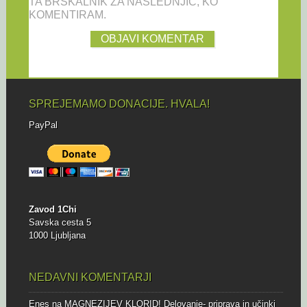
TA BRSKALNIK ZA NASLEDNJIČ, KO
KOMENTIRAM.
SPREJEMAMO DONACIJE. HVALA!
PayPal
Zavod 1Chi
Savska cesta 5
1000 Ljubljana
NEDAVNI KOMENTARJI
Enes
na
MAGNEZIJEV KLORID! Delovanje- priprava in učinki