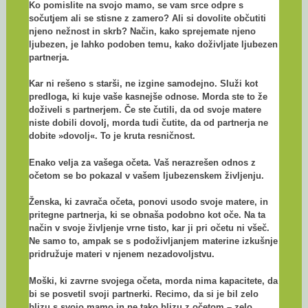
Ko pomislite na svojo mamo, se vam srce odpre s
sočutjem ali se stisne z zamero? Ali si dovolite občutiti
njeno nežnost in skrb? Način, kako sprejemate njeno
ljubezen, je lahko podoben temu, kako doživljate ljubezen
partnerja.
Kar ni rešeno s starši, ne izgine samodejno. Služi kot
predloga, ki kuje vaše kasnejše odnose. Morda ste to že
doživeli s partnerjem. Če ste čutili, da od svoje matere
niste dobili dovolj, morda tudi čutite, da od partnerja ne
dobite »dovolj«. To je kruta resničnost.
Enako velja za vašega očeta. Vaš nerazrešen odnos z
očetom se bo pokazal v vašem ljubezenskem življenju.
Ženska, ki zavrača očeta, ponovi usodo svoje matere, in
pritegne partnerja, ki se obnaša podobno kot oče. Na ta
način v svoje življenje vrne tisto, kar ji pri očetu ni všeč.
Ne samo to, ampak se s podoživljanjem materine izkušnje
pridružuje materi v njenem nezadovoljstvu.
Moški, ki zavrne svojega očeta, morda nima kapacitete, da
bi se posvetil svoji partnerki. Recimo, da si je bil zelo
blizu s svojo mamo in ne tako blizu z očetom – zelo