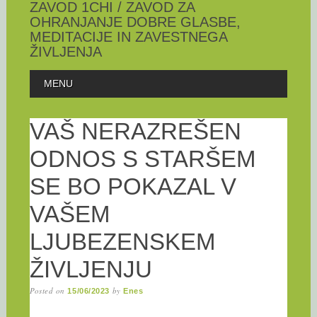
ZAVOD 1CHI / ZAVOD ZA
OHRANJANJE DOBRE GLASBE,
MEDITACIJE IN ZAVESTNEGA
ŽIVLJENJA
Skip
MAIN MENU
MENU
to
content
VAŠ NERAZREŠEN
ODNOS S STARŠEM
SE BO POKAZAL V
VAŠEM
LJUBEZENSKEM
ŽIVLJENJU
Posted on
by
15/06/2023
Enes