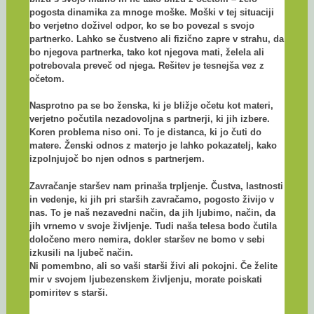
pogosta dinamika za mnoge moške. Moški v tej situaciji
bo verjetno doživel odpor, ko se bo povezal s svojo
partnerko. Lahko se čustveno ali fizično zapre v strahu, da
bo njegova partnerka, tako kot njegova mati, želela ali
potrebovala preveč od njega. Rešitev je tesnejša vez z
očetom.
Nasprotno pa se bo ženska, ki je bližje očetu kot materi,
verjetno počutila nezadovoljna s partnerji, ki jih izbere.
Koren problema niso oni. To je distanca, ki jo čuti do
matere. Ženski odnos z materjo je lahko pokazatelj, kako
izpolnjujoč bo njen odnos s partnerjem.
Zavračanje staršev nam prinaša trpljenje. Čustva, lastnosti
in vedenje, ki jih pri starših zavračamo, pogosto živijo v
nas. To je naš nezavedni način, da jih ljubimo, način, da
jih vrnemo v svoje življenje. Tudi naša telesa bodo čutila
določeno mero nemira, dokler staršev ne bomo v sebi
izkusili na ljubeč način.
Ni pomembno, ali so vaši starši živi ali pokojni. Če želite
mir v svojem ljubezenskem življenju, morate poiskati
pomiritev s starši.