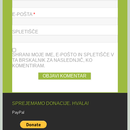
E-POŠTA
*
SPLETIŠČE
SHRANI MOJE IME, E-POŠTO IN SPLETIŠČE V
TA BRSKALNIK ZA NASLEDNJIČ, KO
KOMENTIRAM.
SPREJEMAMO DONACIJE. HVALA!
PayPal