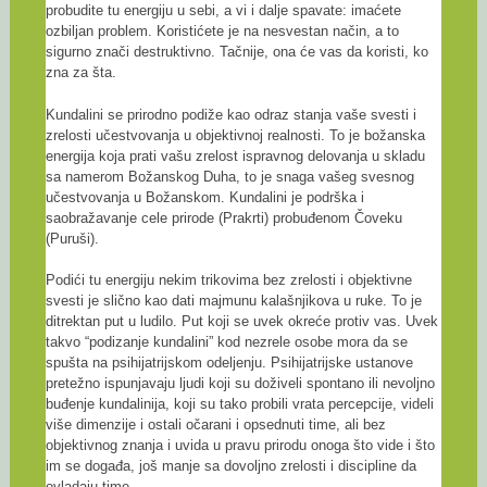
probudite tu energiju u sebi, a vi i dalje spavate: imaćete
ozbiljan problem. Koristićete je na nesvestan način, a to
sigurno znači destruktivno. Tačnije, ona će vas da koristi, ko
zna za šta.
Kundalini se prirodno podiže kao odraz stanja vaše svesti i
zrelosti učestvovanja u objektivnoj realnosti. To je božanska
energija koja prati vašu zrelost ispravnog delovanja u skladu
sa namerom Božanskog Duha, to je snaga vašeg svesnog
učestvovanja u Božanskom. Kundalini je podrška i
saobražavanje cele prirode (Prakrti) probuđenom Čoveku
(Puruši).
Podići tu energiju nekim trikovima bez zrelosti i objektivne
svesti je slično kao dati majmunu kalašnjikova u ruke. To je
ditrektan put u ludilo. Put koji se uvek okreće protiv vas. Uvek
takvo “podizanje kundalini” kod nezrele osobe mora da se
spušta na psihijatrijskom odeljenju. Psihijatrijske ustanove
pretežno ispunjavaju ljudi koji su doživeli spontano ili nevoljno
buđenje kundalinija, koji su tako probili vrata percepcije, videli
više dimenzije i ostali očarani i opsednuti time, ali bez
objektivnog znanja i uvida u pravu prirodu onoga što vide i što
im se događa, još manje sa dovoljno zrelosti i discipline da
ovladaju time.