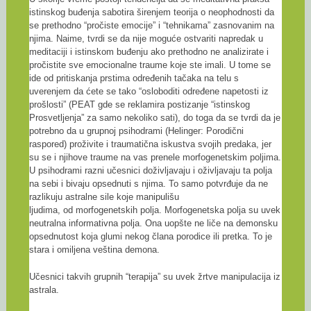
istinskog buđenja sabotira širenjem teorija o neophodnosti da
se prethodno “pročiste emocije” i “tehnikama” zasnovanim na
njima. Naime, tvrdi se da nije moguće ostvariti napredak u
meditaciji i istinskom buđenju ako prethodno ne analizirate i
pročistite sve emocionalne traume koje ste imali. U tome se
ide od pritiskanja prstima određenih tačaka na telu s
uverenjem da ćete se tako “osloboditi određene napetosti iz
prošlosti” (PEAT gde se reklamira postizanje “istinskog
Prosvetljenja” za samo nekoliko sati), do toga da se tvrdi da je
potrebno da u grupnoj psihodrami (Helinger: Porodični
raspored) proživite i traumatična iskustva svojih predaka, jer
su se i njihove traume na vas prenele morfogenetskim poljima.
U psihodrami razni učesnici doživljavaju i oživljavaju ta polja
na sebi i bivaju opsednuti s njima. To samo potvrđuje da ne
razlikuju astralne sile koje manipulišu
ljudima, od morfogenetskih polja. Morfogenetska polja su uvek
neutralna informativna polja. Ona uopšte ne liče na demonsku
opsednutost koja glumi nekog člana porodice ili pretka. To je
stara i omiljena veština demona.
Učesnici takvih grupnih “terapija” su uvek žrtve manipulacija iz
astrala.