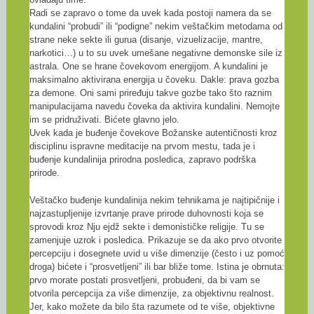
Radi se zapravo o tome da uvek kada postoji namera da se
kundalini “probudi” ili “podigne” nekim veštačkim metodama od
strane neke sekte ili gurua (disanje, vizuelizacije, mantre,
narkotici…) u to su uvek umešane negativne demonske sile iz
astrala. One se hrane čovekovom energijom. A kundalini je
maksimalno aktivirana energija u čoveku. Dakle: prava gozba
za demone. Oni sami priređuju takve gozbe tako što raznim
manipulacijama navedu čoveka da aktivira kundalini. Nemojte
im se pridruživati. Bićete glavno jelo.
Uvek kada je buđenje čovekove Božanske autentičnosti kroz
disciplinu ispravne meditacije na prvom mestu, tada je i
buđenje kundalinija prirodna posledica, zapravo podrška
prirode.
Veštačko buđenje kundalinija nekim tehnikama je najtipičnije i
najzastupljenije izvrtanje prave prirode duhovnosti koja se
sprovodi kroz Nju ejdž sekte i demonističke religije. Tu se
zamenjuje uzrok i posledica. Prikazuje se da ako prvo otvorite
percepciju i dosegnete uvid u više dimenzije (često i uz pomoć
droga) bićete i “prosvetljeni” ili bar bliže tome. Istina je obrnuta:
prvo morate postati prosvetljeni, probuđeni, da bi vam se
otvorila percepcija za više dimenzije, za objektivnu realnost.
Jer, kako možete da bilo šta razumete od te više, objektivne