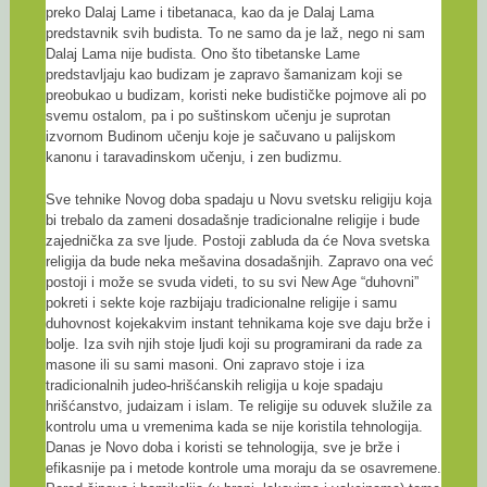
preko Dalaj Lame i tibetanaca, kao da je Dalaj Lama
predstavnik svih budista. To ne samo da je laž, nego ni sam
Dalaj Lama nije budista. Ono što tibetanske Lame
predstavljaju kao budizam je zapravo šamanizam koji se
preobukao u budizam, koristi neke budističke pojmove ali po
svemu ostalom, pa i po suštinskom učenju je suprotan
izvornom Budinom učenju koje je sačuvano u palijskom
kanonu i taravadinskom učenju, i zen budizmu.
Sve tehnike Novog doba spadaju u Novu svetsku religiju koja
bi trebalo da zameni dosadašnje tradicionalne religije i bude
zajednička za sve ljude. Postoji zabluda da će Nova svetska
religija da bude neka mešavina dosadašnjih. Zapravo ona već
postoji i može se svuda videti, to su svi New Age “duhovni”
pokreti i sekte koje razbijaju tradicionalne religije i samu
duhovnost kojekakvim instant tehnikama koje sve daju brže i
bolje. Iza svih njih stoje ljudi koji su programirani da rade za
masone ili su sami masoni. Oni zapravo stoje i iza
tradicionalnih judeo-hrišćanskih religija u koje spadaju
hrišćanstvo, judaizam i islam. Te religije su oduvek služile za
kontrolu uma u vremenima kada se nije koristila tehnologija.
Danas je Novo doba i koristi se tehnologija, sve je brže i
efikasnije pa i metode kontrole uma moraju da se osavremene.