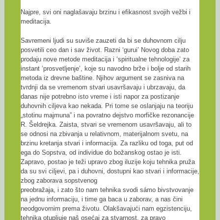
Najpre, svi oni naglašavaju brzinu i efikasnost svojih vežbi i
meditacija.
Savremeni ljudi su suviše zauzeti da bi se duhovnom cilju
posvetili ceo dan i sav život. Razni ‘gurui’ Novog doba zato
prodaju nove metode meditacija i ‘spiritualne tehnologije’ za
instant ’prosvetljenje’, koje su navodno brže i bolje od starih
metoda iz drevne baštine. Njihov argument se zasniva na
tvrdnji da se vremenom stvari usavršavaju i ubrzavaju, da
danas nije potrebno isto vreme i isti napor za postizanje
duhovnih ciljeva kao nekada. Pri tome se oslanjaju na teoriju
„stotinu majmuna” i na povratno dejstvo morfičke rezonancije
R. Šeldrejka. Zaista, stvari se vremenom usavršavaju, ali to
se odnosi na zbivanja u relativnom, materijalnom svetu, na
brzinu kretanja stvari i informacija. Za razliku od toga, put od
ega do Sopstva, od individue do božanskog ostao je isti.
Zapravo, postao je teži upravo zbog iluzije koju tehnika pruža
da su svi ciljevi, pa i duhovni, dostupni kao stvari i informacije,
zbog zaborava sopstvenog
preobražaja, i zato što nam tehnika svodi sámo bivstvovanje
na jednu informaciju, i time ga baca u zaborav, a nas čini
neodgovornim prema životu. Olakšavajući nam egzistenciju,
tehnika otupljuje naš osećaj za stvarnost, za pravo