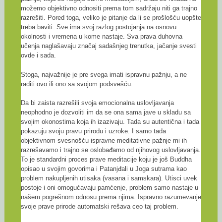
možemo objektivno odnositi prema tom sadržaju niti ga trajno
razrešiti. Pored toga, veliko je pitanje da li se prošlošću uopšte
treba baviti. Sve ima svoj razlog postojanja na osnovu
okolnosti i vremena u kome nastaje. Sva prava duhovna
učenja naglašavaju značaj sadašnjeg trenutka, jačanje svesti
ovde i sada.
Stoga, najvažnije je pre svega imati ispravnu pažnju, a ne
raditi ovo ili ono sa svojom podsvešću.
Da bi zaista razrešili svoja emocionalna uslovljavanja
neophodno je dozvoliti im da se ona sama jave u skladu sa
svojim okonostima koja ih izazivaju. Tada su autentična i tada
pokazuju svoju pravu prirodu i uzroke. I samo tada
objektivnom svesnošću ispravne meditativne pažnje mi ih
razrešavamo i trajno se oslobađamo od njihovog uslovljavanja.
To je standardni proces prave meditacije koju je još Buddha
opisao u svojim govorima i Patanjđali u Joga sutrama kao
problem nakupljenih utisaka (vasana i samskara). Utisci uvek
postoje i oni omogućavaju pamćenje, problem samo nastaje u
našem pogrešnom odnosu prema njima. Ispravno razumevanje
svoje prave prirode automatski rešava ceo taj problem.