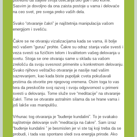
potrebno da šaljete svoja osećanja bilo gde i bilo kome.
Sasvim je dovoljno da ona zaista postoje u vama i delovaće
na ceo svet, pre svega preko vaših dela.
Svako “otvaranje čakri” je najštetnija manipulacija vašom
energijom i svešću.
Čakre se ne otvaraju vizalizacijama kada se vama, ili bolje
reći vašem “guruu” prohte. Čakre su odraz stanja vaše svesti i
veza svesti sa fizičkim telom i kvalitetom vašeg delovanja u
svetu. Stoga se one otvaraju same u skladu sa vašom
zrelošću da svoju svesnost primenite u konkretnom delovanju.
Svako njihovo veštačko otvaranje je nasilje nad vašim
sazrevanjem, kao kada biste pupoljak cveta pokušavali
prstima da otvorite pre njegovog vremena. Osim toga to vas
tera da preskočite svoj razvoj i svoju odgovornost u primeni
svesti u delovanju. Tome služe sve “meditacije” na otvaranje
čakri. Time se otvarate astralnim silama da se hrane vama i
još lakše vas manipulišu.
Vrhunac tog otvaranja je “buđenje kundalini”. To je svakako
najštetnije delovanje svih “meditacija na čakre”. Sam izraz
“buđenje kundalini ” je besmislen jer vi ste taj koji treba da se
probudi, i tada vas spontano sledi sva energija prirode. Ako