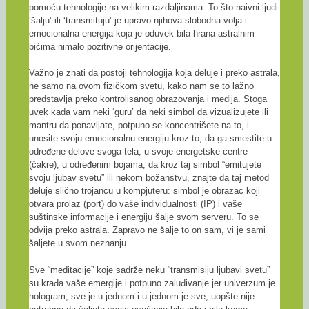
pomoću tehnologije na velikim razdaljinama. To što naivni ljudi
‘šalju’ ili ‘transmituju’ je upravo njihova slobodna volja i
emocionalna energija koja je oduvek bila hrana astralnim
bićima nimalo pozitivne orijentacije.
Važno je znati da postoji tehnologija koja deluje i preko astrala,
ne samo na ovom fizičkom svetu, kako nam se to lažno
predstavlja preko kontrolisanog obrazovanja i medija. Stoga
uvek kada vam neki ‘guru’ da neki simbol da vizualizujete ili
mantru da ponavljate, potpuno se koncentrišete na to, i
unosite svoju emocionalnu energiju kroz to, da ga smestite u
određene delove svoga tela, u svoje energetske centre
(čakre), u određenim bojama, da kroz taj simbol “emitujete
svoju ljubav svetu” ili nekom božanstvu, znajte da taj metod
deluje slično trojancu u kompjuteru: simbol je obrazac koji
otvara prolaz (port) do vaše individualnosti (IP) i vaše
suštinske informacije i energiju šalje svom serveru. To se
odvija preko astrala. Zapravo ne šalje to on sam, vi je sami
šaljete u svom neznanju.
Sve “meditacije” koje sadrže neku “transmisiju ljubavi svetu”
su krađa vaše emergije i potpuno zaluđivanje jer univerzum je
hologram, sve je u jednom i u jednom je sve, uopšte nije