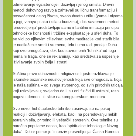
odmeravanje egzistencije i doživljaj njenog smisla. Drevni
metodi duhovnog razvoja zahtevali su ličnu transformaciju i
posvećenost celog života, sveobuhvatnu etiku (yama i niyama
u jogi, vinaya pitaka i sila u budizmu), dok savremeni metodi
’prosvetljenja’ predstavljaju samo infantilnu imitaciju principa
tehnološke korisnosti i tržišne eksploatacije u sferi duha. To
se vidi po njihovim ciljevima: svrha meditacije kod starih bila
je nadilaženje smrti i vremena, tela i uma radi predaje Duhu
koji sve omogućava, dok kod savremenih ‘tehnika’ od toga
nema ni traga, one se reklamiraju kao sredstva za uspešnije
iživljavanje svojih želja i strasti.
Suština prave duhovnosti i religioznosti jeste razlikovanje
iskonske božanske neuslovljenosti koja sve omogućava, koja
je naša suština – od svega stvorenog, od svih prirodnih uticaja
koji uslovljavaju; svejedno da li su oni fizički ili astralni, razni
bogovi i demoni, ili slike na kompjuterskom monitoru.
Sve nove, hohštaplerske tehnike zasnivaju se na pukoj
reakciji i doživljavanju efekata, kao i na posredovanju nekih
astralnih sila, prirodno ili veštački stvorenih. Ove tehnike su
naročito popularne danas, kao ‘spiritualne tehnologije Novog
doba’. Dobar primer je ‘intenziv prosvetljenja’ Čarlsa Bernera