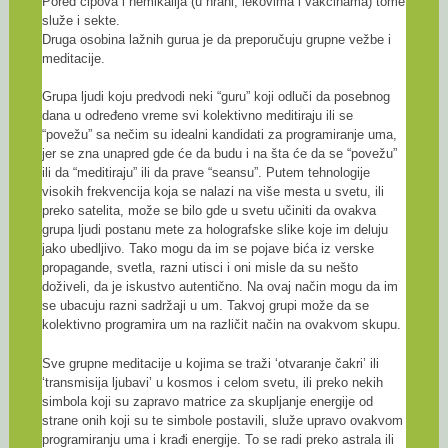
Pored čipova i hemikalija (u hrani, lekovima i vakcinama) tome
služe i sekte.
Druga osobina lažnih gurua je da preporučuju grupne vežbe i
meditacije.
Grupa ljudi koju predvodi neki “guru” koji odluči da posebnog
dana u određeno vreme svi kolektivno meditiraju ili se
“povežu” sa nečim su idealni kandidati za programiranje uma,
jer se zna unapred gde će da budu i na šta će da se “povežu”
ili da “meditiraju” ili da prave “seansu”. Putem tehnologije
visokih frekvencija koja se nalazi na više mesta u svetu, ili
preko satelita, može se bilo gde u svetu učiniti da ovakva
grupa ljudi postanu mete za holografske slike koje im deluju
jako ubedljivo. Tako mogu da im se pojave bića iz verske
propagande, svetla, razni utisci i oni misle da su nešto
doživeli, da je iskustvo autentično. Na ovaj način mogu da im
se ubacuju razni sadržaji u um. Takvoj grupi može da se
kolektivno programira um na različit način na ovakvom skupu.
Sve grupne meditacije u kojima se traži ‘otvaranje čakri’ ili
‘transmisija ljubavi’ u kosmos i celom svetu, ili preko nekih
simbola koji su zapravo matrice za skupljanje energije od
strane onih koji su te simbole postavili, služe upravo ovakvom
programiranju uma i krađi energije. To se radi preko astrala ili