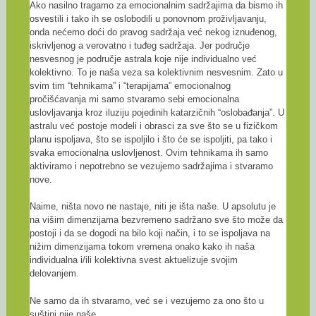
Ako nasilno tragamo za emocionalnim sadržajima da bismo ih
osvestili i tako ih se oslobodili u ponovnom proživljavanju,
onda nećemo doći do pravog sadržaja već nekog iznuđenog,
iskrivljenog a verovatno i tuđeg sadržaja. Jer područje
nesvesnog je područje astrala koje nije individualno već
kolektivno. To je naša veza sa kolektivnim nesvesnim. Zato u
svim tim “tehnikama” i “terapijama” emocionalnog
pročišćavanja mi samo stvaramo sebi emocionalna
uslovljavanja kroz iluziju pojedinih katarzičnih “oslobađanja”. U
astralu već postoje modeli i obrasci za sve što se u fizičkom
planu ispoljava, što se ispoljilo i što će se ispoljiti, pa tako i
svaka emocionalna uslovljenost. Ovim tehnikama ih samo
aktiviramo i nepotrebno se vezujemo sadržajima i stvaramo
nove.
Naime, ništa novo ne nastaje, niti je išta naše. U apsolutu je
na višim dimenzijama bezvremeno sadržano sve što može da
postoji i da se dogodi na bilo koji način, i to se ispoljava na
nižim dimenzijama tokom vremena onako kako ih naša
individualna i/ili kolektivna svest aktuelizuje svojim
delovanjem.
Ne samo da ih stvaramo, već se i vezujemo za ono što u
suštini nije naše.