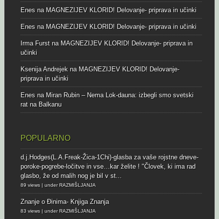
Enes
na
MAGNEZIJEV KLORID! Delovanje- priprava in učinki
Enes
na
MAGNEZIJEV KLORID! Delovanje- priprava in učinki
Irma Furst
na
MAGNEZIJEV KLORID! Delovanje- priprava in
učinki
Ksenija Andrejek
na
MAGNEZIJEV KLORID! Delovanje-
priprava in učinki
Enes
na
Miran Rubin – Nema Lok-dauna: izbegli smo svetski
rat na Balkanu
POPULARNO
d.j.Hodges(L.A.Freak-Žica-1Chi)-glasba za vaše rojstne dneve-
poroke-pogrebe-ločitve in vse…kar želite !
"Človek, ki ima rad
glasbo, že od malih nog je bil v st...
89 views
|
under
RAZMIŠLJANJA
Znanje o Đinima- Knjiga Znanja
83 views
|
under
RAZMIŠLJANJA