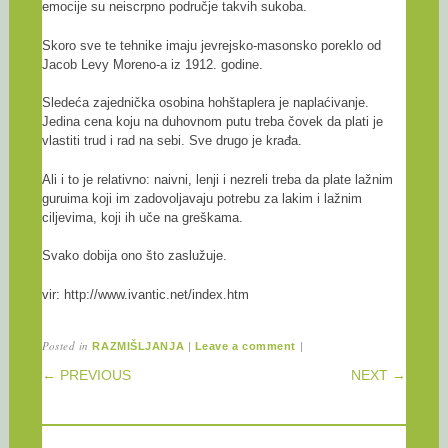
emocije su neiscrpno područje takvih sukoba.
Skoro sve te tehnike imaju jevrejsko-masonsko poreklo od
Jacob Levy Moreno-a iz 1912. godine.
Sledeća zajednička osobina hohštaplera je naplaćivanje.
Jedina cena koju na duhovnom putu treba čovek da plati je
vlastiti trud i rad na sebi. Sve drugo je krađa.
Ali i to je relativno: naivni, lenji i nezreli treba da plate lažnim
guruima koji im zadovoljavaju potrebu za lakim i lažnim
ciljevima, koji ih uče na greškama.
Svako dobija ono što zaslužuje.
vir: http://www.ivantic.net/index.htm
Posted in
|
|
RAZMIŠLJANJA
Leave a comment
POST NAVIGATION
← PREVIOUS
NEXT →