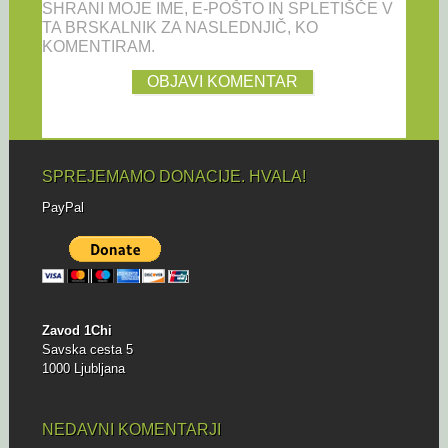
SHRANI MOJE IME, E-POŠTO IN SPLETIŠČE V
TA BRSKALNIK ZA NASLEDNJIČ, KO
KOMENTIRAM.
SPREJEMAMO DONACIJE. HVALA!
PayPal
Zavod 1Chi
Savska cesta 5
1000 Ljubljana
NEDAVNI KOMENTARJI