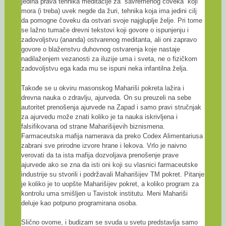
jedina prava tehnika meditacije za “savremenog čoveka” koji
mora (i treba) uvek negde da žuri, tehnika koja ima jedini cilj
da pomogne čoveku da ostvari svoje najgluplje želje. Pri tome
se lažno tumače drevni tekstovi koji govore o ispunjenju i
zadovoljstvu (ananda) ostvarenog meditanta, ali oni zapravo
govore o blaženstvu duhovnog ostvarenja koje nastaje
nadilaženjem vezanosti za iluzije uma i sveta, ne o fizičkom
zadovoljstvu ega kada mu se ispuni neka infantilna želja.
Takođe se u okviru masonskog Mahariši pokreta lažira i
drevna nauka o zdravlju, ajurveda. On su preuzeli na sebe
autoritet prenošenja ajurvede na Zapad i samo pravi stručnjak
za ajurvedu može znati koliko je ta nauka iskrivljena i
falsifikovana od strane Maharišijevih biznismena.
Farmaceutska mafija namerava da preko Codex Alimentariusa
zabrani sve prirodne izvore hrane i lekova. Vrlo je naivno
verovati da ta ista mafija dozvoljava prenošenje prave
ajurvede ako se zna da isti oni koji su vlasnici farmaceutske
industrije su stvorili i podržavali Maharišijev TM pokret. Pitanje
je koliko je to uopšte Maharišijev pokret, a koliko program za
kontrolu uma smišljen u Tavistok institutu. Meni Mahariši
deluje kao potpuno programirana osoba.
Slično ovome, i budizam se svuda u svetu predstavlja samo