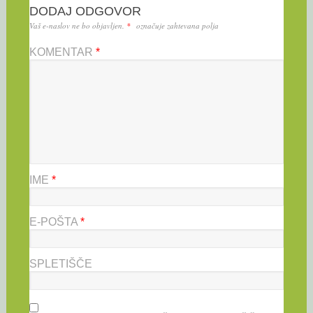
DODAJ ODGOVOR
Vaš e-naslov ne bo objavljen.
*
označuje zahtevana polja
KOMENTAR
*
IME
*
E-POŠTA
*
SPLETIŠČE