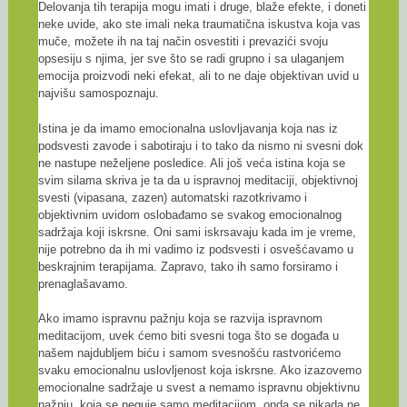
Delovanja tih terapija mogu imati i druge, blaže efekte, i doneti
neke uvide, ako ste imali neka traumatična iskustva koja vas
muče, možete ih na taj način osvestiti i prevazići svoju
opsesiju s njima, jer sve što se radi grupno i sa ulaganjem
emocija proizvodi neki efekat, ali to ne daje objektivan uvid u
najvišu samospoznaju.
Istina je da imamo emocionalna uslovljavanja koja nas iz
podsvesti zavode i sabotiraju i to tako da nismo ni svesni dok
ne nastupe neželjene posledice. Ali još veća istina koja se
svim silama skriva je ta da u ispravnoj meditaciji, objektivnoj
svesti (vipasana, zazen) automatski razotkrivamo i
objektivnim uvidom oslobađamo se svakog emocionalnog
sadržaja koji iskrsne. Oni sami iskrsavaju kada im je vreme,
nije potrebno da ih mi vadimo iz podsvesti i osvešćavamo u
beskrajnim terapijama. Zapravo, tako ih samo forsiramo i
prenaglašavamo.
Ako imamo ispravnu pažnju koja se razvija ispravnom
meditacijom, uvek ćemo biti svesni toga što se događa u
našem najdubljem biću i samom svesnošću rastvorićemo
svaku emocionalnu uslovljenost koja iskrsne. Ako izazovemo
emocionalne sadržaje u svest a nemamo ispravnu objektivnu
pažnju, koja se neguje samo meditacijom, onda se nikada ne