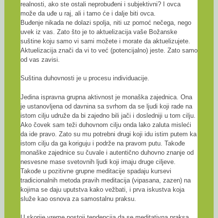
realnosti, ako ste ostali neprobuđeni i subjektivni? I ovca
može da uđe u raj, ali i tamo će i dalje biti ovca.
Buđenje nikada ne dolazi spolja, niti uz pomoć nečega, nego
uvek iz vas. Zato što je to aktuelizacija vaše Božanske
suštine koju samo vi sami možete i morate da aktuelizujete.
Aktuelizacija znači da vi to već (potencijalno) jeste. Zato samo
od vas zavisi.
Suština duhovnosti je u procesu individuacije.
Jedina ispravna grupna aktivnost je monaška zajednica. Ona
je ustanovljena od davnina sa svrhom da se ljudi koji rade na
istom cilju udruže da bi zajedno bili jači i dosledniji u tom cilju.
Ako čovek sam teži duhovnom cilju onda lako zaluta misleći
da ide pravo. Zato su mu potrebni drugi koji idu istim putem ka
istom cilju da ga koriguju i podrže na pravom putu. Takođe
monaške zajednice su čuvale i autentično duhovno znanje od
nesvesne mase svetovnih ljudi koji imaju druge ciljeve.
Takođe u pozitivne grupne meditacije spadaju kursevi
tradicionalnih metoda pravih meditacija (vipasana, zazen) na
kojima se daju uputstva kako vežbati, i prva iskustva koja
služe kao osnova za samostalnu praksu.
U skorije vreme postoji tendencija da se meditativna praksa