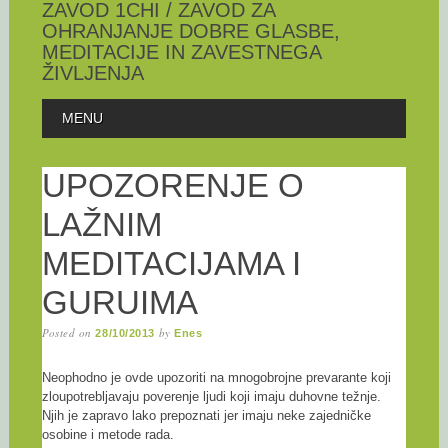
ZAVOD 1CHI / ZAVOD ZA
OHRANJANJE DOBRE GLASBE,
MEDITACIJE IN ZAVESTNEGA
ŽIVLJENJA
Skip
MAIN MENU
MENU
to
content
UPOZORENJE O
LAŽNIM
MEDITACIJAMA I
GURUIMA
Posted on
by
28/10/2013
Enes
Neophodno je ovde upozoriti na mnogobrojne prevarante koji
zloupotrebljavaju poverenje ljudi koji imaju duhovne težnje.
Njih je zapravo lako prepoznati jer imaju neke zajedničke
osobine i metode rada.