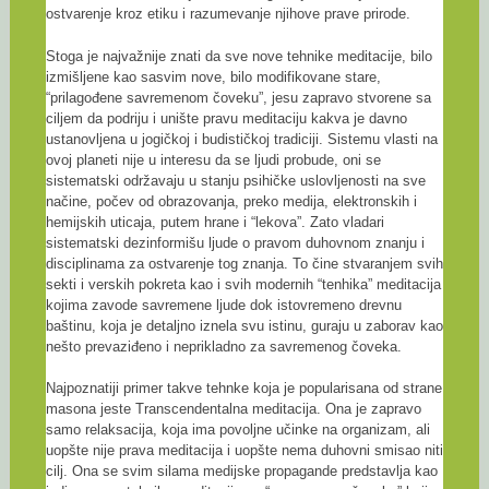
ostvarenje kroz etiku i razumevanje njihove prave prirode.
Stoga je najvažnije znati da sve nove tehnike meditacije, bilo
izmišljene kao sasvim nove, bilo modifikovane stare,
“prilagođene savremenom čoveku”, jesu zapravo stvorene sa
ciljem da podriju i unište pravu meditaciju kakva je davno
ustanovljena u jogičkoj i budističkoj tradiciji. Sistemu vlasti na
ovoj planeti nije u interesu da se ljudi probude, oni se
sistematski održavaju u stanju psihičke uslovljenosti na sve
načine, počev od obrazovanja, preko medija, elektronskih i
hemijskih uticaja, putem hrane i “lekova”. Zato vladari
sistematski dezinformišu ljude o pravom duhovnom znanju i
disciplinama za ostvarenje tog znanja. To čine stvaranjem svih
sekti i verskih pokreta kao i svih modernih “tenhika” meditacija
kojima zavode savremene ljude dok istovremeno drevnu
baštinu, koja je detaljno iznela svu istinu, guraju u zaborav kao
nešto prevaziđeno i neprikladno za savremenog čoveka.
Najpoznatiji primer takve tehnke koja je popularisana od strane
masona jeste Transcendentalna meditacija. Ona je zapravo
samo relaksacija, koja ima povoljne učinke na organizam, ali
uopšte nije prava meditacija i uopšte nema duhovni smisao niti
cilj. Ona se svim silama medijske propagande predstavlja kao