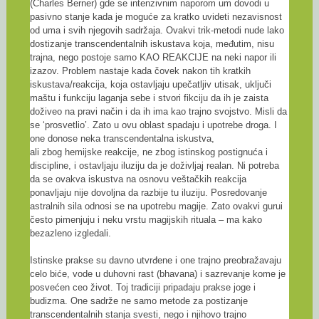
(Charles Berner) gde se intenzivnim naporom um dovodi u
pasivno stanje kada je moguće za kratko uvideti nezavisnost
od uma i svih njegovih sadržaja. Ovakvi trik-metodi nude lako
dostizanje transcendentalnih iskustava koja, međutim, nisu
trajna, nego postoje samo KAO REAKCIJE na neki napor ili
izazov. Problem nastaje kada čovek nakon tih kratkih
iskustava/reakcija, koja ostavljaju upečatljiv utisak, uključi
maštu i funkciju laganja sebe i stvori fikciju da ih je zaista
doživeo na pravi način i da ih ima kao trajno svojstvo. Misli da
se ‘prosvetlio’. Zato u ovu oblast spadaju i upotrebe droga. I
one donose neka transcendentalna iskustva,
ali zbog hemijske reakcije, ne zbog istinskog postignuća i
discipline, i ostavljaju iluziju da je doživljaj realan. Ni potreba
da se ovakva iskustva na osnovu veštačkih reakcija
ponavljaju nije dovoljna da razbije tu iluziju. Posredovanje
astralnih sila odnosi se na upotrebu magije. Zato ovakvi gurui
često pimenjuju i neku vrstu magijskih rituala – ma kako
bezazleno izgledali.
Istinske prakse su davno utvrđene i one trajno preobražavaju
celo biće, vode u duhovni rast (bhavana) i sazrevanje kome je
posvećen ceo život. Toj tradiciji pripadaju prakse joge i
budizma. One sadrže ne samo metode za postizanje
transcendentalnih stanja svesti, nego i njihovo trajno