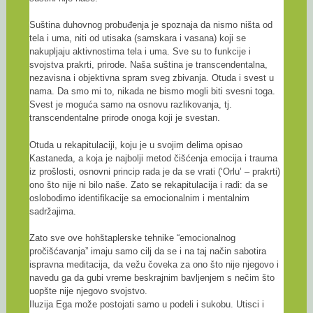
Suština duhovnog probuđenja je spoznaja da nismo ništa od
tela i uma, niti od utisaka (samskara i vasana) koji se
nakupljaju aktivnostima tela i uma. Sve su to funkcije i
svojstva prakrti, prirode. Naša suština je transcendentalna,
nezavisna i objektivna spram sveg zbivanja. Otuda i svest u
nama. Da smo mi to, nikada ne bismo mogli biti svesni toga.
Svest je moguća samo na osnovu razlikovanja, tj.
transcendentalne prirode onoga koji je svestan.
Otuda u rekapitulaciji, koju je u svojim delima opisao
Kastaneda, a koja je najbolji metod čišćenja emocija i trauma
iz prošlosti, osnovni princip rada je da se vrati (‘Orlu’ – prakrti)
ono što nije ni bilo naše. Zato se rekapitulacija i radi: da se
oslobodimo identifikacije sa emocionalnim i mentalnim
sadržajima.
Zato sve ove hohštaplerske tehnike “emocionalnog
pročišćavanja” imaju samo cilj da se i na taj način sabotira
ispravna meditacija, da vežu čoveka za ono što nije njegovo i
navedu ga da gubi vreme beskrajnim bavljenjem s nečim što
uopšte nije njegovo svojstvo.
Iluzija Ega može postojati samo u podeli i sukobu. Utisci i