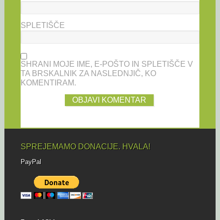
SPLETIŠČE
SHRANI MOJE IME, E-POŠTO IN SPLETIŠČE V
TA BRSKALNIK ZA NASLEDNJIČ, KO
KOMENTIRAM.
SPREJEMAMO DONACIJE. HVALA!
PayPal