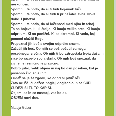
neskončen.
Spomnili te bodo, da si ti tudi bojevnik luči.
Spomnili te bodo, da si tudi ti prinašalec svita. Nove
dobe. Ljubezni.
Spomnili te bodo, da ni ločenosti med njim in teboj.
To so bojevniki, ki čutijo. Ki imajo veliko srce. Ki imajo
odprt um. Ki so ponižni. Ki so skromni. Ki vedo, kaj
pomeni služiti Bogu.
Prepoznal jih boš s svojim odprtim srcem.
Začutil jih boš. Ob njih se boš počutil varnega,
posebnega, srečna. Ob njih ti bo vztrepetala tvoja duša in
srce bo razpelo svoja skrila. Ob njih boš spoznal, da
življenje resnično je pravično.
Dobro jutro, velik objem in naj bo dan poseben, kot je
posebno življenje in ti.
Čudež se je že zgodil, ko odprl si prvič oči.
Zato ne išči čudežev, poglej v ogledalo in se ČUDI.
ČUDEŽI SI TI. TO KAR SI.
Objemi se in se nasmej, vse bo ok.
OBJEM novi dan.
Mateja Gabor