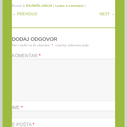
Posted in
|
|
RAZMIŠLJANJA
Leave a comment
POST NAVIGATION
← PREVIOUS
NEXT →
DODAJ ODGOVOR
Vaš e-naslov ne bo objavljen.
*
označuje zahtevana polja
KOMENTAR
*
IME
*
E-POŠTA
*