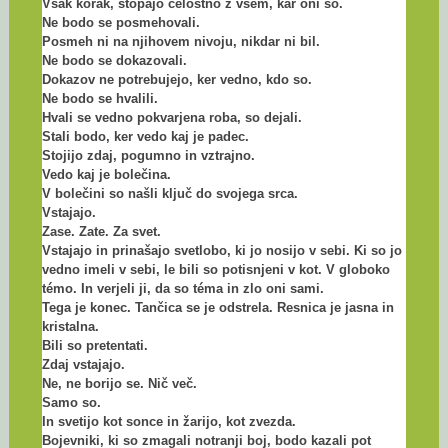
Vsak korak, stopajo celostno z vsem, kar oni so.
Ne bodo se posmehovali.
Posmeh ni na njihovem nivoju, nikdar ni bil.
Ne bodo se dokazovali.
Dokazov ne potrebujejo, ker vedno, kdo so.
Ne bodo se hvalili.
Hvali se vedno pokvarjena roba, so dejali.
Stali bodo, ker vedo kaj je padec.
Stojijo zdaj, pogumno in vztrajno.
Vedo kaj je bolečina.
V bolečini so našli ključ do svojega srca.
Vstajajo.
Zase. Zate. Za svet.
Vstajajo in prinašajo svetlobo, ki jo nosijo v sebi. Ki so jo
vedno imeli v sebi, le bili so potisnjeni v kot. V globoko
témo. In verjeli ji, da so téma in zlo oni sami.
Tega je konec. Tančica se je odstrela. Resnica je jasna in
kristalna.
Bili so pretentati.
Zdaj vstajajo.
Ne, ne borijo se. Nič več.
Samo so.
In svetijo kot sonce in žarijo, kot zvezda.
Bojevniki, ki so zmagali notranji boj, bodo kazali pot