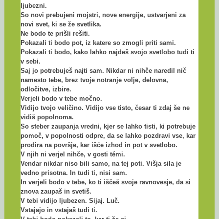
ljubezni.
So novi prebujeni mojstri, nove energije, ustvarjeni za
novi svet, ki se že svetlika.
Ne bodo te prišli rešiti.
Pokazali ti bodo pot, iz katere so zmogli priti sami.
Pokazali ti bodo, kako lahko najdeš svojo svetlobo tudi ti
v sebi.
Saj jo potrebuješ najti sam. Nikdar ni nihče naredil nič
namesto tebe, brez tvoje notranje volje, delovna,
odločitve, izbire.
Verjeli bodo v tebe močno.
Vidijo tvojo veličino. Vidijo vse tisto, česar ti zdaj še ne
vidiš popolnoma.
So steber zaupanja vredni, kjer se lahko tisti, ki potrebuje
pomoč, v popolnosti odpre, da se lahko pozdravi vse, kar
prodira na površje, kar išče izhod in pot v svetlobo.
V njih ni verjel nihče, v gosti témi.
Vendar nikdar niso bili samo, na tej poti. Višja sila je
vedno prisotna. In tudi ti, nisi sam.
In verjeli bodo v tebe, ko ti iščeš svoje ravnovesje, da si
znova zaupaš in svetiš.
V tebi vidijo ljubezen. Sijaj. Luč.
Vstajajo in vstajaš tudi ti.