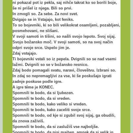
ni pokazal pot iz pekla, saj nihče takrat ko so borili boje,
še ni prišel iz njega. Bili so prvi.
In zmogli so. Za sebe. Za novi svet.
Dvigajo se in Vstajajo, kot feniks.
To so bojevniki, ki so bili velikokrat osamljeni, pozabljeni,
posmehovani, ne slišani.
V svoji samoti in tišini, so našli svojo lepoto. Svoj sijaj.
Svojo božansko moč. V svoji samoti, so na svoj način
odpri svoje srce. Uspelo jim je.
Zdaj vstajajo.
Ti bojevniki vstali so iz pepela. Dvignili so se nad vsemi
lažmi. Dvignili so se v božansko resnico.
Zdaj bodo pomagali svatu, naravi, človeštvu. Izbrani so.
In zdaj so nepremagljivi za vse, ki še poskušajo igrati
zadnje poskuse podle igre.
A igre téme je KONEC.
Spomnili te bodo, da si ljubezen.
Spomnili te bodo, da si vreden.
Spomnili te bodo, kako veliko si vreden.
Spomnili te bodo, kako zaceliti svoje srce.
Spomnili te bodo, od kje si zgubil svoj sijaj, ga obudili,
da znova zaživiš.
Spomnili te bodo, da si zaslužiš vse najboljše.
Spomnili te bodo, da nisi majhen, ampak da si velik in