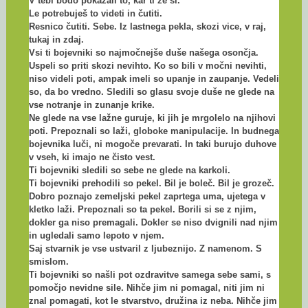
V tebi bodo pokazali to, kar ti že si.
Le potrebuješ to videti in čutiti.
Resnico čutiti. Sebe. Iz lastnega pekla, skozi vice, v raj,
tukaj in zdaj.
Vsi ti bojevniki so najmočnejše duše našega osončja.
Uspeli so priti skozi nevihto. Ko so bili v močni nevihti,
niso videli poti, ampak imeli so upanje in zaupanje. Vedeli
so, da bo vredno. Sledili so glasu svoje duše ne glede na
vse notranje in zunanje krike.
Ne glede na vse lažne guruje, ki jih je mrgolelo na njihovi
poti. Prepoznali so laži, globoke manipulacije. In budnega
bojevnika luči, ni mogoče prevarati. In taki burujo duhove
v vseh, ki imajo ne čisto vest.
Ti bojevniki sledili so sebe ne glede na karkoli.
Ti bojevniki prehodili so pekel. Bil je boleč. Bil je grozeč.
Dobro poznajo zemeljski pekel zaprtega uma, ujetega v
kletko laži. Prepoznali so ta pekel. Borili si se z njim,
dokler ga niso premagali. Dokler se niso dvignili nad njim
in ugledali samo lepoto v njem.
Saj stvarnik je vse ustvaril z ljubeznijo. Z namenom. S
smislom.
Ti bojevniki so našli pot ozdravitve samega sebe sami, s
pomočjo nevidne sile. Nihče jim ni pomagal, niti jim ni
znal pomagati, kot le stvarstvo, družina iz neba. Nihče jim