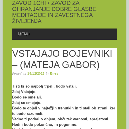
ZAVOD 1CHI / ZAVOD ZA
OHRANJANJE DOBRE GLASBE,
MEDITACIJE IN ZAVESTNEGA
ŽIVLJENJA
Skip
MAIN MENU
MENU
to
content
VSTAJAJO BOJEVNIKI
– (MATEJA GABOR)
Posted on
by
18/12/2023
Enes
Tisti ki so najbolj trpeli, bodo vstali.
Zdaj Vstajajo.
Bodo se smejali.
Zdaj se smejejo.
Bodo te objeli v najtežjih trenutkih in ti stali ob strani, ker
te bodo razumeli.
Vedno ti podarijo objem, občutek varnosti, sprejetosti.
Hodili bodo pokončno, in pogumno.