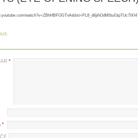
ww.youtube.com/watch?v=ZBhHBFOGTnA&list=PL8_d6jihOdM5tuGtpTUc7lXI
T NAVIGATION
OUS
TAR
*
A
*
ŠČE