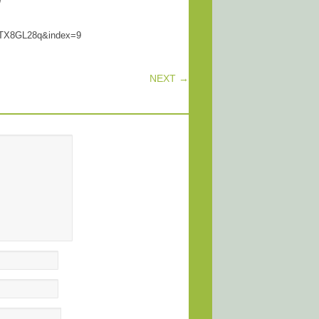
4TX8GL28q&index=9
NEXT →