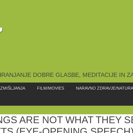
HRANJANJE DOBRE GLASBE, MEDITACIJE IN Z
ZMIŠLJANJA
FILM/MOVIES
NARAVNO ZDRAVJE/NATURA
NGS ARE NOT WHAT THEY S
TS (EYE-OPENING SPEECH