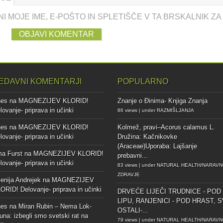
I MOJE IME, E-POŠTO IN SPLETIŠČE V TA BRSKALNIK Z
EDAVNI KOMENTARJI
POPULARNO
nes
na
MAGNEZIJEV KLORID!
Znanje o Đinima- Knjiga Znanja
lovanje- priprava in učinki
86 views
|
under
RAZMIŠLJANJA
nes
na
MAGNEZIJEV KLORID!
Kolmež, pravi–Acorus calamus L.
lovanje- priprava in učinki
Družina: Kačnikovke
(Araceae)Uporaba: Lajšanje
ma Furst
na
MAGNEZIJEV KLORID!
prebavni...
lovanje- priprava in učinki
83 views
|
under
NATURAL HEALTH/NARAV
ZDRAVJE
enija Andrejek
na
MAGNEZIJEV
ORID! Delovanje- priprava in učinki
DRVEĆE LIJEČI
TRUDNICE - POD
LIPU, RANJENICI - POD HRAST, S
nes
na
Miran Rubin – Nema Lok-
OSTALI-...
una: izbegli smo svetski rat na
79 views
|
under
NATURAL HEALTH/NARAV