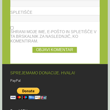
SPLETIŠČE
SHRANI MOJE IME, E-POŠTO IN SPLETIŠČE V
TA BRSKALNIK ZA NASLEDNJIČ, KO
KOMENTIRAM.
SPREJEMAMO DONACIJE. HVALA!
PayPal