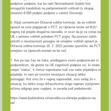
podpisov podpore, kar bo naši Nestrankarski ljudski listi
omogočilo kandidirati na parlamentarnih volitvah (s skupaj
zbranimi 8.000 podpisi podpore v celotni Sloveniji).
6. Kljub usmeritvam Državne volilne komisije, da se volilnih
opravil ne sme pogojevati s PCT, so Upravne enote od MJU
najprej žal prejele drugačna navodila, in sicer da je za vstop na
UE v primeru volilnih potreben PCT pogoj. Na posnovi naših
pritožb o neustavnosti posegov ali omejitev volilnih opravil je
Državna volilna komisija 16. 2. 2022 poslala sporočilo, da PCT
omejitev na Upravnih enotah ne bo več.
7. Ker pa nas čas ne čaka, predlagamo vsem podpornicam in
podpornikom, da greste na UE zagotoviti podpise vsi, ki imate
urejen “status”, k čemur naprošamo tudi vse naše prijateljice in
prijatelje, ki nam pri tovrstni neustavni situaciji lahko
pomagajo. Kot smo že v naprej napovedali, smo sedaj že v
situaciji, ko lahko svojo državotvorno vlogo napram izprijenem
režimu odigrajo prav cepljeni, in seveda tudi prebolevniki.
https://www.ljudskalista.si/navodila-za-zbiranje-podpisov-na-
ue/