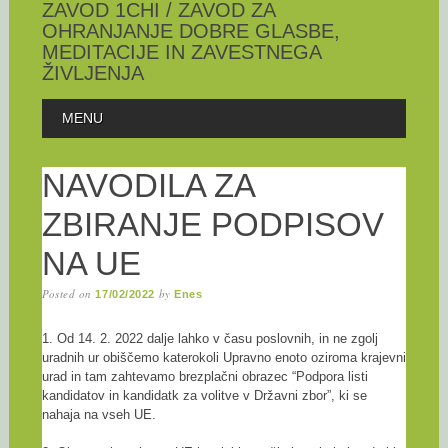
ZAVOD 1CHI / ZAVOD ZA
OHRANJANJE DOBRE GLASBE,
MEDITACIJE IN ZAVESTNEGA
ŽIVLJENJA
Skip
MAIN MENU
MENU
to
content
NAVODILA ZA
ZBIRANJE PODPISOV
NA UE
Posted on
by
17/02/2022
Enes
1. Od 14. 2. 2022 dalje lahko v času poslovnih, in ne zgolj
uradnih ur obiščemo katerokoli Upravno enoto oziroma krajevni
urad in tam zahtevamo brezplačni obrazec “Podpora listi
kandidatov in kandidatk za volitve v Državni zbor”, ki se
nahaja na vseh UE.