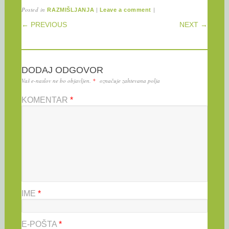
Posted in
|
|
RAZMIŠLJANJA
Leave a comment
POST NAVIGATION
← PREVIOUS
NEXT →
DODAJ ODGOVOR
Vaš e-naslov ne bo objavljen.
*
označuje zahtevana polja
KOMENTAR
*
IME
*
E-POŠTA
*