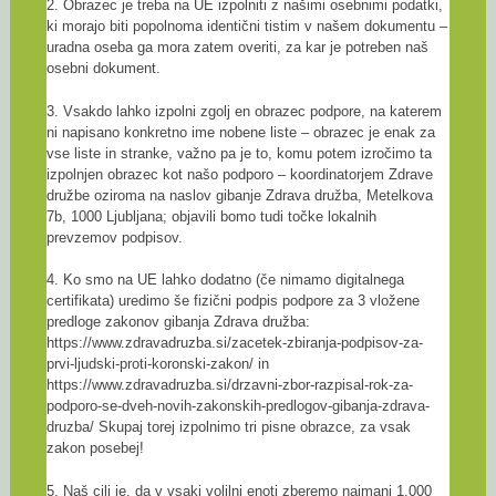
2. Obrazec je treba na UE izpolniti z našimi osebnimi podatki,
ki morajo biti popolnoma identični tistim v našem dokumentu –
uradna oseba ga mora zatem overiti, za kar je potreben naš
osebni dokument.
3. Vsakdo lahko izpolni zgolj en obrazec podpore, na katerem
ni napisano konkretno ime nobene liste – obrazec je enak za
vse liste in stranke, važno pa je to, komu potem izročimo ta
izpolnjen obrazec kot našo podporo – koordinatorjem Zdrave
družbe oziroma na naslov gibanje Zdrava družba, Metelkova
7b, 1000 Ljubljana; objavili bomo tudi točke lokalnih
prevzemov podpisov.
4. Ko smo na UE lahko dodatno (če nimamo digitalnega
certifikata) uredimo še fizični podpis podpore za 3 vložene
predloge zakonov gibanja Zdrava družba:
https://www.zdravadruzba.si/zacetek-zbiranja-podpisov-za-
prvi-ljudski-proti-koronski-zakon/ in
https://www.zdravadruzba.si/drzavni-zbor-razpisal-rok-za-
podporo-se-dveh-novih-zakonskih-predlogov-gibanja-zdrava-
druzba/ Skupaj torej izpolnimo tri pisne obrazce, za vsak
zakon posebej!
5. Naš cilj je, da v vsaki volilni enoti zberemo najmanj 1.000