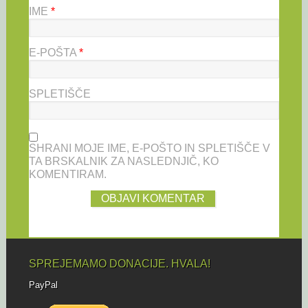
IME
*
E-POŠTA
*
SPLETIŠČE
SHRANI MOJE IME, E-POŠTO IN SPLETIŠČE V
TA BRSKALNIK ZA NASLEDNJIČ, KO
KOMENTIRAM.
SPREJEMAMO DONACIJE. HVALA!
PayPal