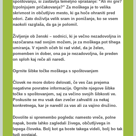
spoštovanju, si zastavlja temeljno vprašanje: “Ali mi gre?
Izpolnjujem pričakovanja?” Za moškega je to velika
skrivnost in občutljivo mesto, ki ga hoče ohraniti pred
vdori. Zato doživlja velik sram in ponižanje, ko se vsem
naokoli razglaša, da ga je polomil.
Življenje ob ženski – sodnici, ki je večno nezadovoljna in
razočarana nad svojim možem, je za moškega pot tihega
umiranja. V njenih očeh bi rad videl, da je želen,
pomemben in dober, ona pa je nezadovoljna, še preden
on sploh kaj reče ali naredi.
Ogrnite šibke točke moškega s spoštovanjem
Človek ne more dobro delovati, če ves čas prejema
negativne povratne informacije. Ogrnite njegove šibke
točke s spoštovanjem, saj za večino svojih šibkosti ve.
Poskusite se mu vsak dan zvečer zahvaliti za nekaj
konkretnega, kar je naredil za vas ali za vajino družino.
Dovolite si spremembo pogleda: namesto vreče, polne
napak, boste lahko zagledali živega, občutljivega in
lepega človeka. Bolj kot ga boste takega videli, bolj bo tak
tudi postajal.