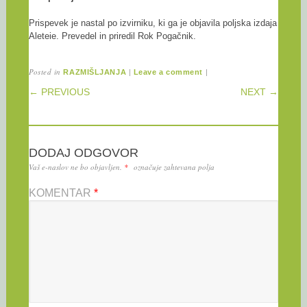
Prispevek je nastal po izvirniku, ki ga je objavila poljska izdaja
Aleteie. Prevedel in priredil Rok Pogačnik.
Posted in
|
|
RAZMIŠLJANJA
Leave a comment
POST NAVIGATION
← PREVIOUS
NEXT →
DODAJ ODGOVOR
Vaš e-naslov ne bo objavljen.
*
označuje zahtevana polja
KOMENTAR
*