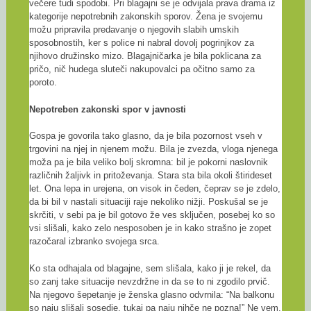
večere tudi spodobi. Pri blagajni se je odvijala prava drama iz
kategorije nepotrebnih zakonskih sporov. Žena je svojemu
možu pripravila predavanje o njegovih slabih umskih
sposobnostih, ker s police ni nabral dovolj pogrinjkov za
njihovo družinsko mizo. Blagajničarka je bila poklicana za
pričo, nič hudega sluteči nakupovalci pa očitno samo za
poroto.
Nepotreben zakonski spor v javnosti
Gospa je govorila tako glasno, da je bila pozornost vseh v
trgovini na njej in njenem možu. Bila je zvezda, vloga njenega
moža pa je bila veliko bolj skromna: bil je pokorni naslovnik
različnih žaljivk in pritoževanja. Stara sta bila okoli štirideset
let. Ona lepa in urejena, on visok in čeden, čeprav se je zdelo,
da bi bil v nastali situaciji raje nekoliko nižji. Poskušal se je
skrčiti, v sebi pa je bil gotovo že ves sključen, posebej ko so
vsi slišali, kako zelo nesposoben je in kako strašno je zopet
razočaral izbranko svojega srca.
Ko sta odhajala od blagajne, sem slišala, kako ji je rekel, da
so zanj take situacije nevzdržne in da se to ni zgodilo prvič.
Na njegovo šepetanje je ženska glasno odvrnila: “Na balkonu
so naju slišali sosedje, tukaj pa naju nihče ne pozna!” Ne vem,