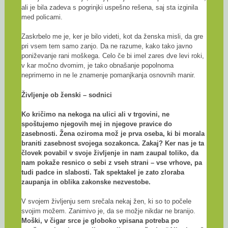
ali je bila zadeva s pogrinjki uspešno rešena, saj sta izginila
med policami.
Zaskrbelo me je, ker je bilo videti, kot da ženska misli, da gre
pri vsem tem samo zanjo. Da ne razume, kako tako javno
poniževanje rani moškega. Celo če bi imel zares dve levi roki,
v kar močno dvomim, je tako obnašanje popolnoma
neprimerno in ne le znamenje pomanjkanja osnovnih manir.
Življenje ob ženski – sodnici
Ko kričimo na nekoga na ulici ali v trgovini, ne
spoštujemo njegovih mej in njegove pravice do
zasebnosti. Žena oziroma mož je prva oseba, ki bi morala
braniti zasebnost svojega sozakonca. Zakaj? Ker nas je ta
človek povabil v svoje življenje in nam zaupal toliko, da
nam pokaže resnico o sebi z vseh strani – vse vrhove, pa
tudi padce in slabosti. Tak spektakel je zato zloraba
zaupanja in oblika zakonske nezvestobe.
V svojem življenju sem srečala nekaj žen, ki so to počele
svojim možem. Zanimivo je, da se možje nikdar ne branijo.
Moški, v čigar srce je globoko vpisana potreba po