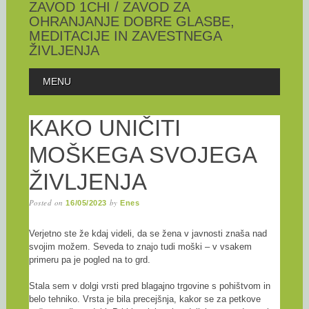
ZAVOD 1CHI / ZAVOD ZA
OHRANJANJE DOBRE GLASBE,
MEDITACIJE IN ZAVESTNEGA
ŽIVLJENJA
Skip
MAIN MENU
MENU
to
content
KAKO UNIČITI
MOŠKEGA SVOJEGA
ŽIVLJENJA
Posted on
by
16/05/2023
Enes
Verjetno ste že kdaj videli, da se žena v javnosti znaša nad
svojim možem. Seveda to znajo tudi moški – v vsakem
primeru pa je pogled na to grd.
Stala sem v dolgi vrsti pred blagajno trgovine s pohištvom in
belo tehniko. Vrsta je bila precejšnja, kakor se za petkove