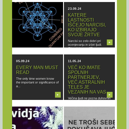
12.01.25
23.09.24
METATRONS
KATERE
CUBE –
LASTNOSTI
METATRONOVA
IŠČEJO NARCISI,
KOCKA
KO IZBIRAJO
SVOJE ŽRTVE
Metatronova Kocka, sveti
geometrijski vzorec, ki odraža
Narcisi so zelo dobri pri
▶
▶
principe kozmične in
ocenjevanju in izbiri ljudi.
atomske...
Obstajajo specifične...
05.09.24
11.05.24
EVERY MAN MUST
VEČ KO IMATE
READ
SPOLNIH
PARTNERJEV,
The only time women know
VEČ ASTRALNIH
the important or significance of
a...
TELES JE
VEZANIH NA VAS
▶
▶
Večina ljudi ne pozna duhovnih
in astralnih posledic seksa.
Tako izmenjujejo...
06.04.24
06.03.24
ZDRAVLJEIMA
PRESTANITE
POMOĆIPORUKA
TUGOVATI ZBOG