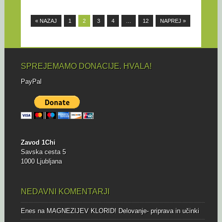
Život nas često suočava s
velikim promjenama, a jedna
od najznačajnijih...
« NAZAJ
1
2
3
4
…
12
NAPREJ »
SPREJEMAMO DONACIJE. HVALA!
PayPal
Zavod 1Chi
Savska cesta 5
1000 Ljubljana
NEDAVNI KOMENTARJI
Enes
na
MAGNEZIJEV KLORID! Delovanje- priprava in učinki