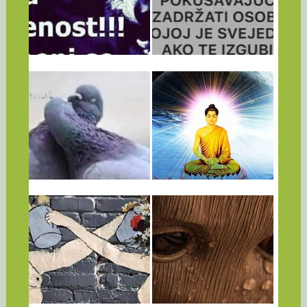
PSIHOLOGA: ‘OD
LJUDI KOJI SU BILI
UGAĐANJA
SPREMNI OTIĆI OD
DRUGIMA NEĆETE
VAS KAO DA
BITI NI ZDRAVI NI
NIKAD NISTE
▶
▶
SRETNI’
POSTOJALI
Prema riječima američkog
Gubitak osobe koju smo
psihologa Boba Taibbija, ljudi
voljeli, a koja nije imala iste
koji su uvijek ljubazni...
osjećaje...
23.02.24
21.02.24
NEPRAVDA ILI
31 BUDINA
SAMOĆA NISU
IZREKA: NEĆETE
NAJGORE STVARI
BITI KAŽNJENI ZA
U ŽIVOTU –
SVOJ BIJES, BIT
NAJGORE JE
ĆETE KAŽNJENI
ŽIVOT POTROŠITI
SVOJIM BIJESOM!
▶
▶
NA POGREŠNE
Ono što jesmo rezultat je
LJUDE
onoga što smo mislili. Um je...
Upitan o najgorim trenucima u
životu, jedan čovek koji je
28.01.24
23.01.24
prošao...
“MUŽ I ŽENA
STE POSTALI
TREBA DA ŽIVE
ŽRTEV NARCISA?
JEDNO ZA DRUGO,
Prepoznati, ali ste žrtev
A NE JEDNO SA
narcisa, je lahko zahtevno, saj
narcisistične osebnostne...
DRUGIM” – FROJD
O GREŠKAMA U
▶
▶
BRAKU