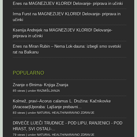
Enes
na
MAGNEZIJEV KLORID! Delovanje- priprava in učinki
Irma Furst
na
MAGNEZIJEV KLORID! Delovanje- priprava in
učinki
Ksenija Andrejek
na
MAGNEZIJEV KLORID! Delovanje-
priprava in učinki
Enes
na
Miran Rubin – Nema Lok-dauna: izbegli smo svetski
rat na Balkanu
POPULARNO
Znanje o Đinima- Knjiga Znanja
85 views
|
under
RAZMIŠLJANJA
Kolmež, pravi–Acorus calamus L.
Družina: Kačnikovke
(Araceae)Uporaba: Lajšanje prebavni...
83 views
|
under
NATURAL HEALTH/NARAVNO ZDRAVJE
DRVEĆE LIJEČI
TRUDNICE - POD LIPU, RANJENICI - POD
HRAST, SVI OSTALI-...
79 views
|
under
NATURAL HEALTH/NARAVNO ZDRAVJE