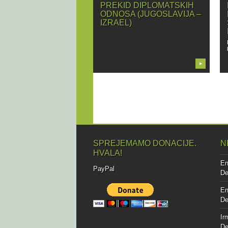
PREKID DIPLOMATSKIH
ODNOSA (JUGOSLAVIJA –
IZRAEL)
▶
SPREJEMAMO DONACIJE.
N
HVALA!
E
PayPal
De
E
De
Ir
De