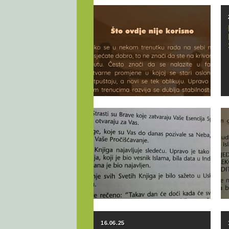
02.01.26
KADA SE RAD NA SEBI
NE ČINI DOVOLJNIM
▶
19.09.25
ZNANJE O RIJEČI ISLAM –
KNJIGA ZNANJA
▶
16.06.25