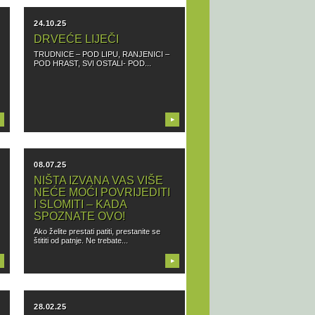
24.10.25
DRVEĆE LIJEČI
TRUDNICE – POD LIPU, RANJENICI –
POD HRAST, SVI OSTALI- POD...
▶
08.07.25
NIŠTA IZVANA VAS VIŠE
NEĆE MOĆI POVRIJEDITI
I SLOMITI – KADA
SPOZNATE OVO!
Ako želite prestati patiti, prestanite se
štititi od patnje. Ne trebate...
▶
28.02.25