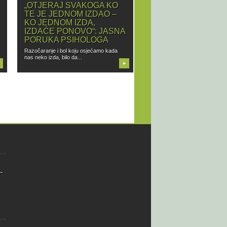
„OTJERAJ SVAKOGA KO
TE JE JEDNOM IZDAO –
KO JEDNOM IZDA,
IZDAĆE PONOVO“: JASNA
PORUKA PSIHOLOGA
Razočaranje i bol koju osjećamo kada
nas neko izda, bilo da...
▶
-