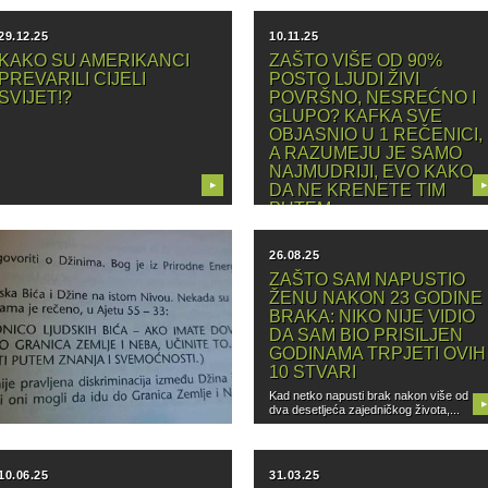
29.12.25
10.11.25
KAKO SU AMERIKANCI
ZAŠTO VIŠE OD 90%
PREVARILI CIJELI
POSTO LJUDI ŽIVI
SVIJET!?
POVRŠNO, NESREĆNO I
GLUPO? KAFKA SVE
OBJASNIO U 1 REČENICI,
A RAZUMEJU JE SAMO
NAJMUDRIJI, EVO KAKO
▶
DA NE KRENETE TIM
▶
PUTEM
Franc Kafka se u mnogim svojim delima
bavio površnošću, a smatra...
18.09.25
26.08.25
ZNANJE O ĐINIMA-
ZAŠTO SAM NAPUSTIO
KNJIGA ZNANJA
ŽENU NAKON 23 GODINE
BRAKA: NIKO NIJE VIDIO
DA SAM BIO PRISILJEN
GODINAMA TRPJETI OVIH
10 STVARI
Kad netko napusti brak nakon više od
▶
▶
dva desetljeća zajedničkog života,...
10.06.25
31.03.25