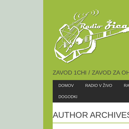
ZAVOD 1CHI / ZAVOD ZA O
Skip
MAIN MENU
DOMOV
RADIO V ŽIVO
RA
to
content
DOGODKI
AUTHOR ARCHIVE