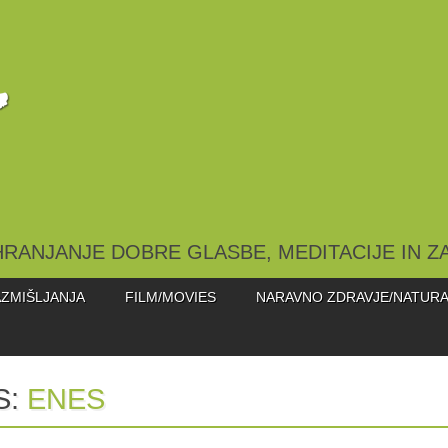
HRANJANJE DOBRE GLASBE, MEDITACIJE IN Z
ZMIŠLJANJA
FILM/MOVIES
NARAVNO ZDRAVJE/NATURA
S:
ENES