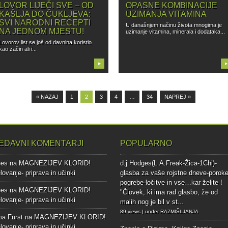
LOVOR LIJEČI SVE – OD
OPASNE KOMBINACIJE
KAŠLJA DO ČUKLJEVA:
UZIMANJA VITAMINA
SVI NARODNI RECEPTI
U današnjem načinu života mnogima je
NA JEDNOM MJESTU!
uzimanje vitamina, minerala i dodataka...
Lovorov list se još od davnina koristio
kao začin ali i...
▶
▶
« NAZAJ
1
2
3
4
…
34
NAPREJ »
EDAVNI KOMENTARJI
POPULARNO
nes
na
MAGNEZIJEV KLORID!
d.j.Hodges(L.A.Freak-Žica-1Chi)-
lovanje- priprava in učinki
glasba za vaše rojstne dneve-poroke
pogrebe-ločitve in vse…kar želite !
nes
na
MAGNEZIJEV KLORID!
"Človek, ki ima rad glasbo, že od
lovanje- priprava in učinki
malih nog je bil v st...
89 views
|
under
RAZMIŠLJANJA
ma Furst
na
MAGNEZIJEV KLORID!
lovanje- priprava in učinki